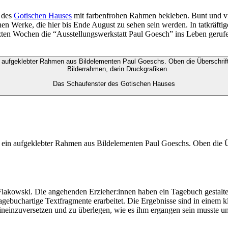
r
des
Gotischen Hauses
mit
farbenfrohen
Rahmen bekleben. Bunt und vie
enen
W
e
rke,
die hier bis Ende August zu sehen sein
werden.
In tatkräfti
tzten Wochen die “Ausstellungswerkstatt Paul
Goesch
” ins Leben geruf
Das Schaufenster des Gotischen Hauses
Flako
wski
. Die
angehenden
Erzieher:innen
haben ein Tagebuch gestalte
gebuchartige Textfragmente erarbeitet
.
Die
Ergebnisse
sind
in einem
k
ineinzuversetzen und zu überlegen, wie es ihm ergangen sein musste und