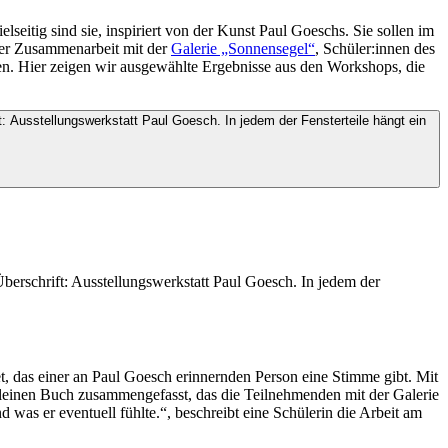
lseitig s
ind sie
,
inspiriert
von der
Kunst Paul
Goeschs
. S
ie sollen im
ger Zusammenarbeit mit der
Galerie „Sonnensegel“
,
Schüler:innen
des
en.
Hier
zeigen wir ausgewählte Ergebnisse
aus
den
Workshop
s, die
t, das einer an Paul
Goesch
erinnernden Person eine Stimme gibt. Mit
leinen Buch
zusammengefasst
, das die Teilnehmenden
mit der Galerie
 was er eventuell fühlte.“
, beschreibt eine Schülerin die Arbeit am