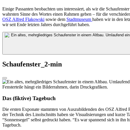
Einige
Passanten beobachten uns interessier
t
, als wir die Schaufenste
wahrsten Sinne des Wortes einen Rahmen geben – für die verschied
OSZ Alfred Flakowski
sowie dem
Stadtmuseum
h
aben wir in den le
wir
seit Ende letzten Jahres
durchgeführt haben
.
Schaufenster_2-min
Das (fiktive) Tagebuch
Die ersten Exponate s
tammten von
Auszubildenden des
OSZ Alf
red
der Technik des Linolschnitts
haben sie
Visualisierungen und kurze Ta
“Sonnensegel”
selbst
ge
druckt
haben
.
“
Es war spannend sich in ihn h
Tagebuch.